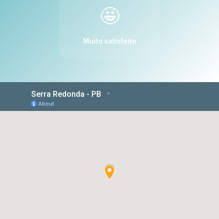
🤩
Muito satisfeito