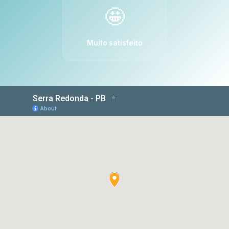
🤩
Muito satisfeito