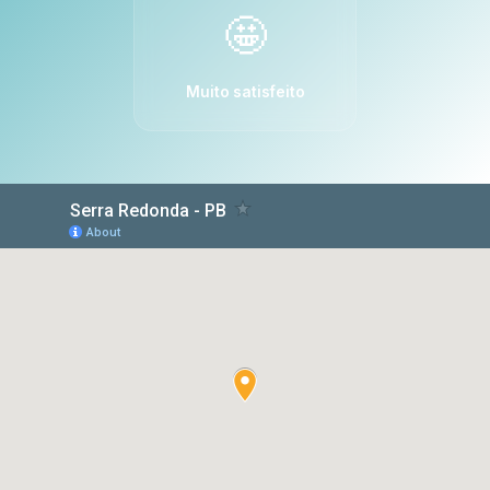
🤩
Muito satisfeito