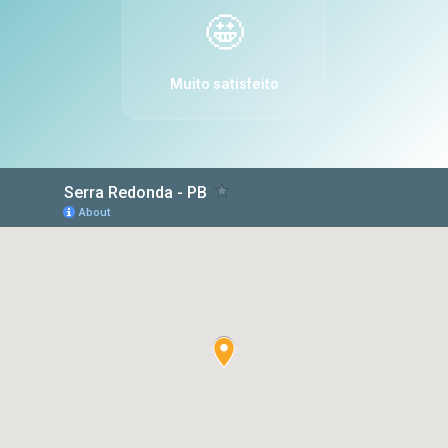
🤩
Muito satisfeito