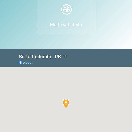
🤩
Muito satisfeito