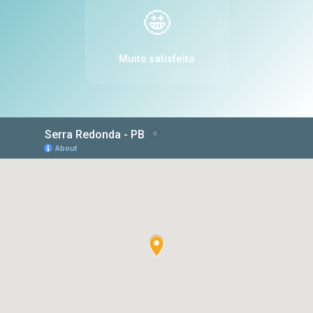
🤩
Muito satisfeito