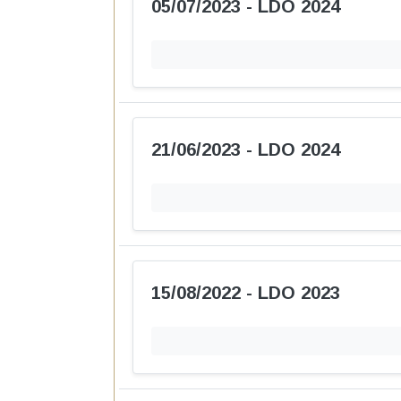
Diárias e Passagens
Tab
Licitações, Contratos e 
Compras, contratações e acordos realizados —
Licitações
Ata