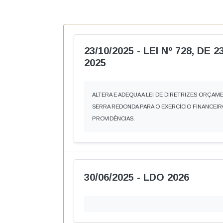
e-SIC
Ouvidoria
Receitas e Despesas
Veja para onde vai o dinheiro público e de on
Receitas Orçamentárias
Rec
Documentos de Pagamento
Res