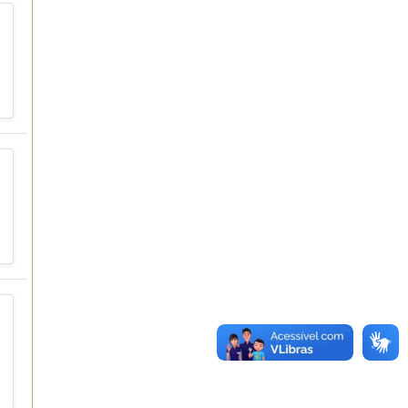
Convênios
as · Lei 14.133/2021 · PNTP 10.x