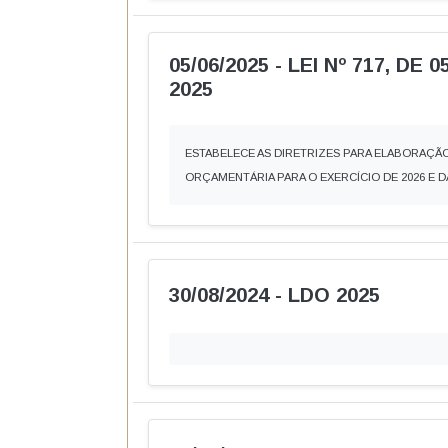
Receitas COVID-19
Des
Pessoal, Diárias e Emend
Salários, benefícios e viagens pagas aos serv
Folha de Pagamento
Est