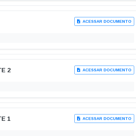
as Paralisadas
blicas
ação de contas ao Tribunal de Contas · LC 101/2000 (LRF) · Lei 12.527 
- Diretrizes
LOA - Lei Orçamentária An
amentárias