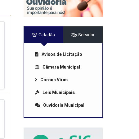
r da Transparência Pública
C 131/2009
Despesas Extraorçamentárias
Subvenções Sociais