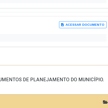
atório de Gestão
Parecer do TCE
trumentos de
Plano Estratégico
nejamento
vidoria
ompanhe os canais de comunicação com o cidadão — é seu direito legal