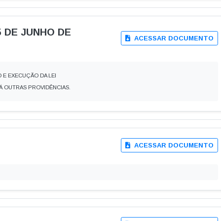
pesas COVID-19
Gastos com Publicidade
as
idores públicos · Lei 12.527 (LAI) · LC 101/2000
agiários
Terceirizados