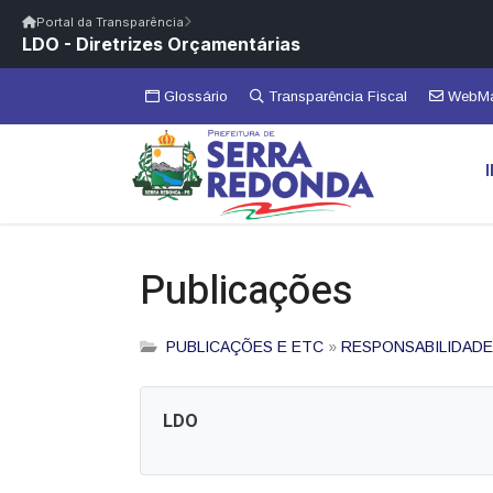
Início
|
Glossário
|
FAQ
|
Ouvidoria
|
Webmail
Portal da Transparência
LDO - Diretrizes Orçamentárias
Início
/
Portal da Transparência
Portal da Transparência
PM SERRA REDONDA/PB
Portal da Transpar
Prefeitura Municipal de Serra Redonda