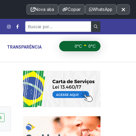
Acessibilidade
A+
A++
|
■
A□
A
Nova aba
Copiar
WhatsApp
Notícias
Seções
e-SIC