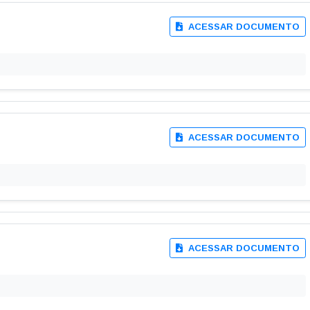
cais de Contratos
Ordem Cronológica de
Pagamentos
situação atual, empresa contratada, valores pagos e obras paralisad