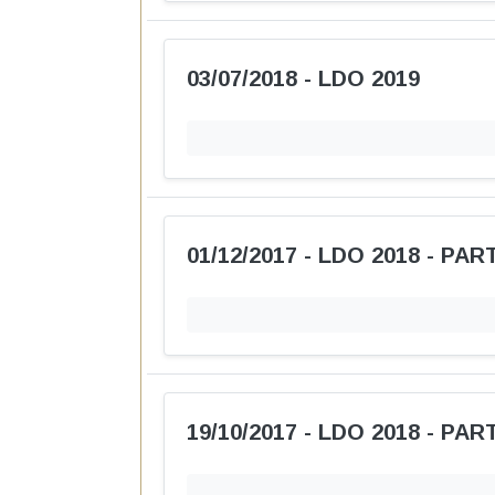
Obras
Obr
Planejamento e Contas Pú
Orçamentos anuais, relatórios fiscais e prest
PPA - Plano Plurianual
LDO 
Orç