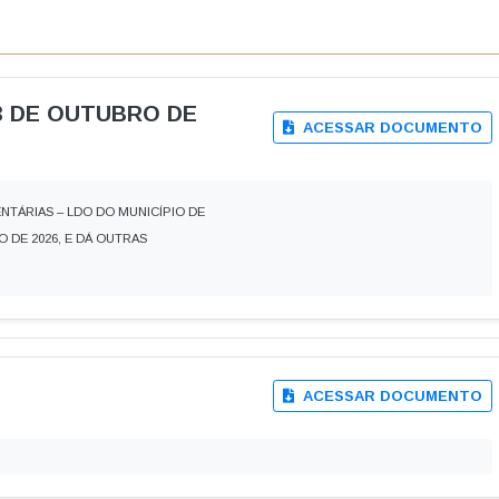
Carta de Serviços
Acessibilidade
Rada
de ele vem — impostos, transferências e gastos · Lei 12.527 (LAI) · L
eitas Extraorçamentárias
Despesas Orçamentárias
tos a Pagar
Dívida Ativa