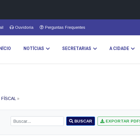
A
A●
A
Início
ência
Buscar