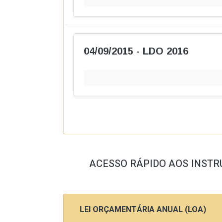
RGF
Rel
Balancetes e Demonstrativos
Ins
Pla
Acesso à Informação e Ou
Peça informações, registre reclamações e ac