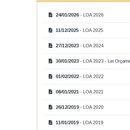
Portal e-SIC
Reg
Documentos Classificados
Inf
Des
Responsável pelo SIC
Res