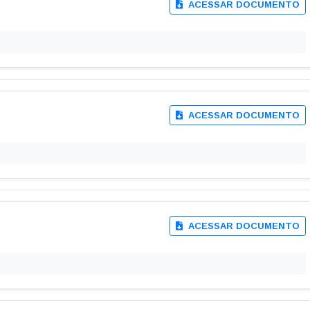
ela de Diárias
Emendas Parlamentares
Convênios
 saiba quem fornece produtos e serviços · Lei 14.133/2021 · Lei 12.5
s de Adesão - SRP
Plano de Contratações