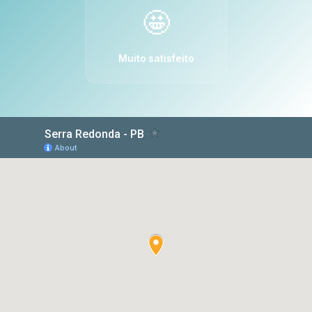
🤩
Muito satisfeito