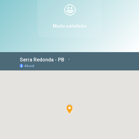
🤩
Muito satisfeito