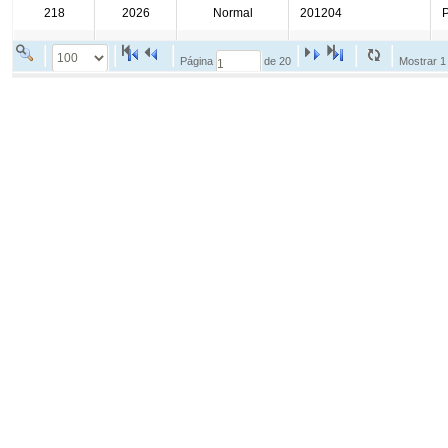
Receitas COVID-19
Des
Pessoal, Diárias e Emend
Salários, benefícios e viagens pagas aos serv
Folha de Pagamento
Est