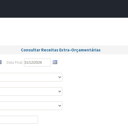
A
A●
A
Início
ência
Buscar