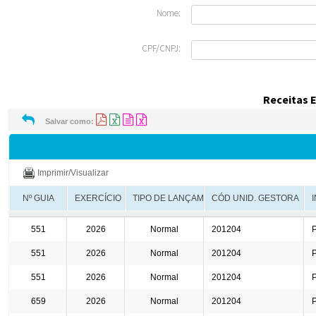
e-SIC
Ouvidoria
Receitas e Despesas
Veja para onde vai o dinheiro público e de on
Receitas Orçamentárias
Rec
Documentos de Pagamento
Res