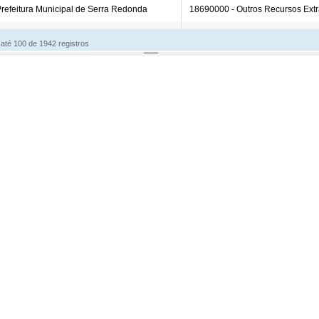
pesas COVID-19
Gastos com Publicidade
as
idores públicos · Lei 12.527 (LAI) · LC 101/2000
agiários
Terceirizados