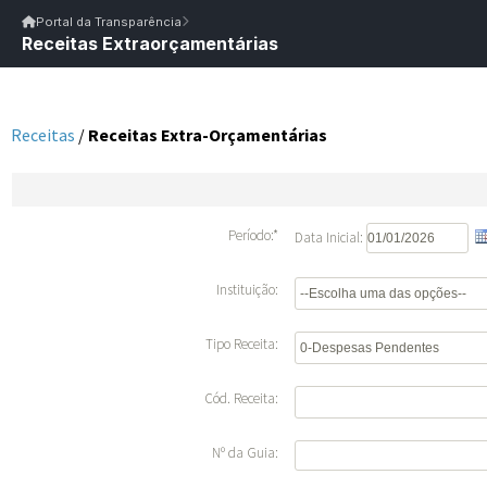
Início
|
Glossário
|
FAQ
|
Ouvidoria
|
Webmail
Portal da Transparência
Receitas Extraorçamentárias
Início
/
Portal da Transparência
Portal da Transparência
PM SERRA REDONDA/PB
Portal da Transpar
Prefeitura Municipal de Serra Redonda