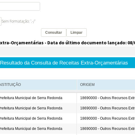
Carta de Serviços
Acessibilidade
Rada
de ele vem — impostos, transferências e gastos · Lei 12.527 (LAI) · L
eitas Extraorçamentárias
Despesas Orçamentárias
tos a Pagar
Dívida Ativa