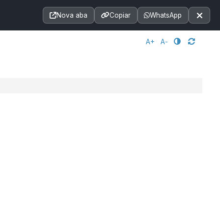
Acessibilidade
A+
A++
|
■
A□
A
Nova aba
Copiar
WhatsApp
Notícias
Seções
e-SIC