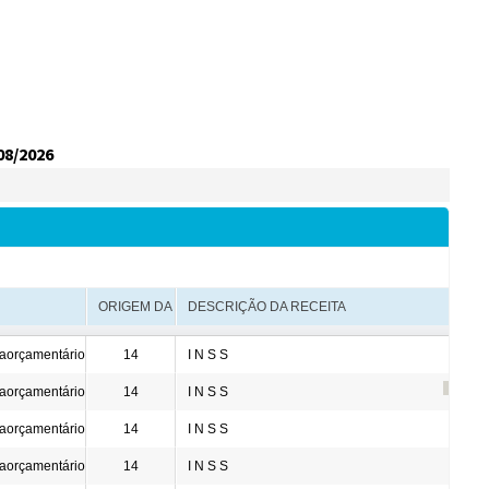
r da Transparência Pública
C 131/2009
Despesas Extraorçamentárias
Subvenções Sociais