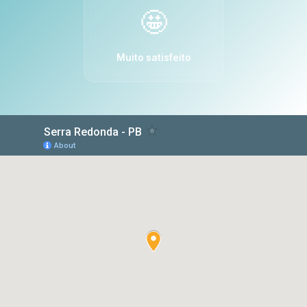
🤩
Muito satisfeito