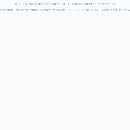
cais de Contratos
Ordem Cronológica de
Pagamentos
situação atual, empresa contratada, valores pagos e obras paralisad