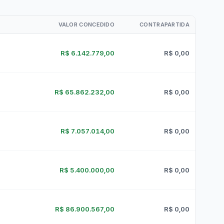
r da Transparência Pública
C 131/2009
Despesas Extraorçamentárias
Subvenções Sociais