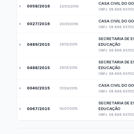
Diárias e Passagens
Tab
Licitações, Contratos e 
Compras, contratações e acordos realizados —
Licitações
Ata