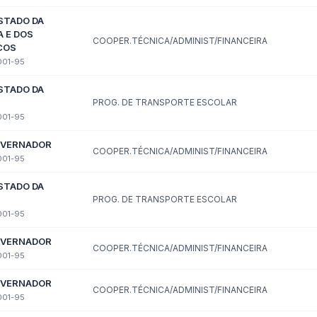
pesas COVID-19
Gastos com Publicidade
as
idores públicos · Lei 12.527 (LAI) · LC 101/2000
agiários
Terceirizados