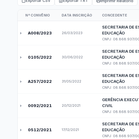
e-SIC
Ouvidoria
Receitas e Despesas
Veja para onde vai o dinheiro público e de on
Receitas Orçamentárias
Rec
Documentos de Pagamento
Res