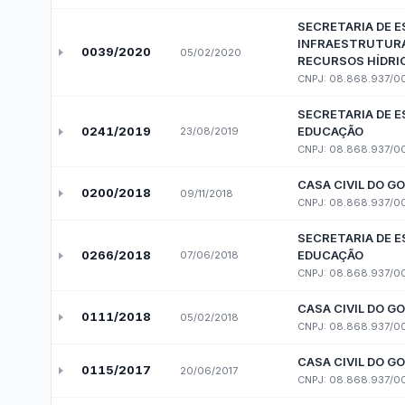
Receitas COVID-19
Des
Pessoal, Diárias e Emend
Salários, benefícios e viagens pagas aos serv
Folha de Pagamento
Est