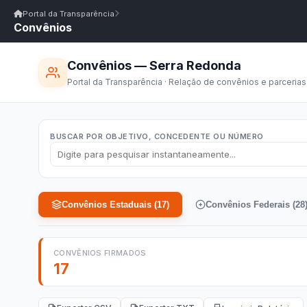
Início
|
Glossário
|
FAQ
|
Ouvidoria
|
Webmail
Portal da Transparência
Convênios
Início
/
Portal da Transparência
Portal da Transparência
PM SERRA REDONDA/PB
Portal da Transpar
Prefeitura Municipal de Serra Redonda