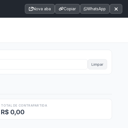
Acessibilidade
A+
A++
|
■
A□
A
Nova aba
Copiar
WhatsApp
Notícias
Seções
e-SIC