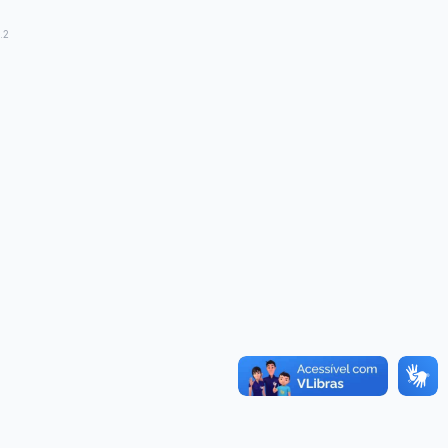
Convênios
as · Lei 14.133/2021 · PNTP 10.x