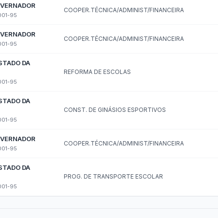
ela de Diárias
Emendas Parlamentares
Convênios
 saiba quem fornece produtos e serviços · Lei 14.133/2021 · Lei 12.5
s de Adesão - SRP
Plano de Contratações