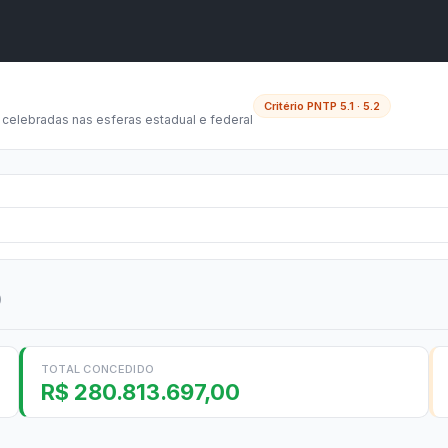
A
A●
A
Início
ência
Buscar