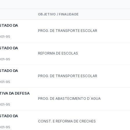
Carta de Serviços
Acessibilidade
Rada
de ele vem — impostos, transferências e gastos · Lei 12.527 (LAI) · L
eitas Extraorçamentárias
Despesas Orçamentárias
tos a Pagar
Dívida Ativa