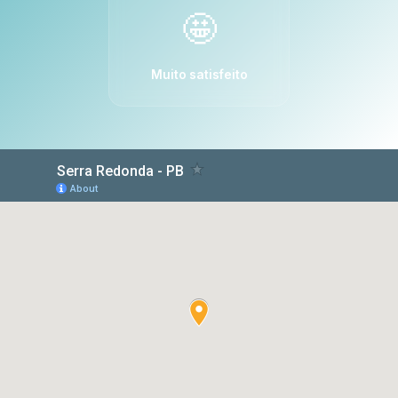
🤩
Muito satisfeito